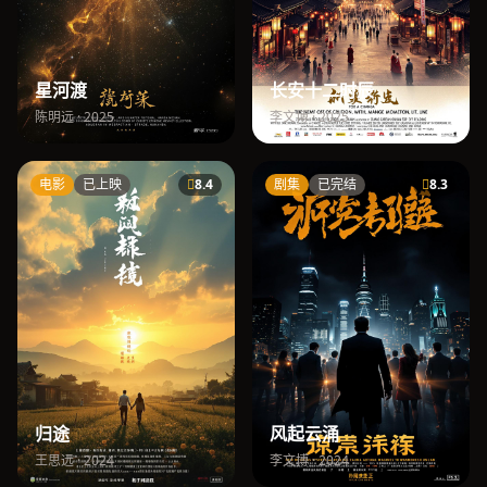
星河渡
长安十二时辰
陈明远 · 2025
李文博 · 2025
电影
已上映
8.4
剧集
已完结
8.3
归途
风起云涌
王思远 · 2024
李文博 · 2024