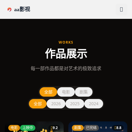
跳过导航
aa影视
WORKS
作品展示
每一部作品都是对艺术的极致追求
全部
电影
剧集
全部
2026
2025
2024
电影
上映中
9.2
剧集
已完结
8.8