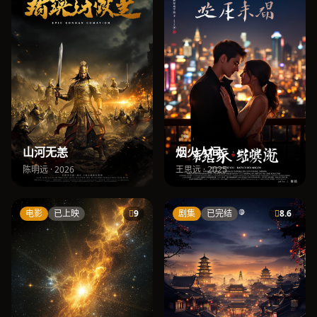
山河无恙
烟火人间
陈明远 · 2026
王思远 · 2025
电影
已上映
9
剧集
已完结
8.6